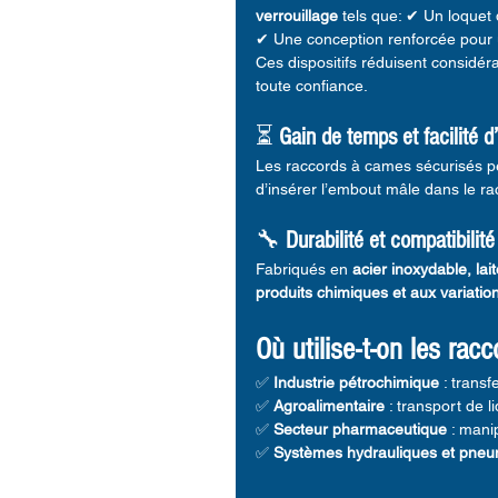
verrouillage
 tels que: ✔ Un loquet 
✔ Une conception renforcée pour 
Ces dispositifs réduisent considéra
toute confiance.
⏳ 
Gain de temps et facilité d’
Les raccords à cames sécurisés p
d’insérer l’embout mâle dans le ra
🔧 
Durabilité et compatibilité
Fabriqués en 
acier inoxydable, la
produits chimiques et aux variati
Où utilise-t-on les ra
✅ 
Industrie pétrochimique
 : trans
✅ 
Agroalimentaire
 : transport de l
✅ 
Secteur pharmaceutique
 : mani
✅ 
Systèmes hydrauliques et pneu