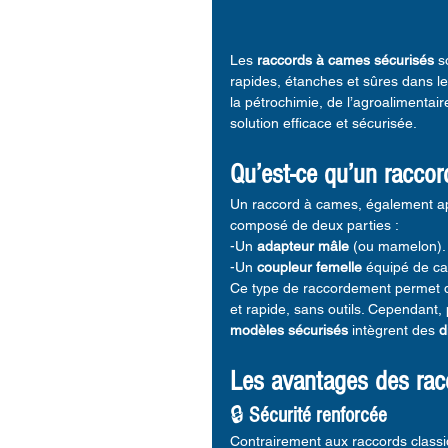
Les 
raccords à cames sécurisés
 s
rapides, étanches et sûres dans le 
la pétrochimie, de l’agroalimentai
solution efficace et sécurisée.
Qu’est-ce qu’un raccor
Un raccord à cames, également a
composé de deux parties :
-Un 
adapteur mâle
 (ou mamelon).
-Un 
coupleur femelle
 équipé de ca
Ce type de raccordement permet d
et rapide, sans outils. Cependant, 
modèles sécurisés
 intègrent des 
d
Les avantages des rac
🔒 
Sécurité renforcée
Contrairement aux raccords classi