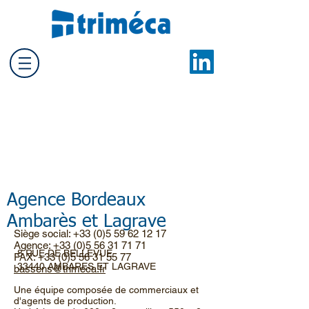
Agence d'Ambarès et
Lagrave (33)
Agence Bordeaux
Ambarès et Lagrave
Siège social:
+33 (0)5 59 62 12 17
Agence:
+33 (0)5 56 31 71 71
8 RUE DE BELLEVUE
FAX:
+33 (0)5 56 31 55 77
33440 AMBARES ET LAGRAVE
bassens@trimeca.fr
Une équipe composée de commerciaux et
d'agents de production.