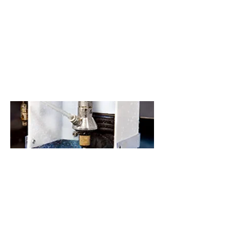
TRIMECA LONS
© 2016 Triméca Tous droits
+33 (0)5 59 62 12 17
réservés - Conception