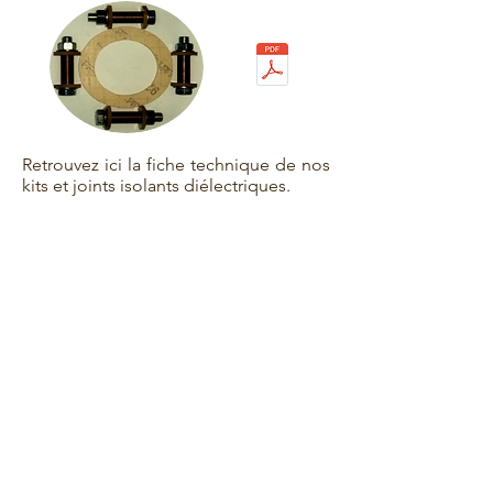
Retrouvez ici la fiche technique de nos
kits et joints isolants diélectriques.
Les kits isolants assurent une isolation
électrique entre brides, vannes, clapets
ou débitmètres de différentes matières
(acier, fonte ou inox).
TRIMECA LONS
© 2016 Triméca Tous droits
+33 (0)5 59 62 12 17
réservés - Conception
FAX +33 (0)5 59 13 03 90
Créatig.fr
Avenue des frères Montgolfier
BP 70110
64148 Lons Induspal cedex
contact@trimeca.fr
Conditions générales de vente
TRIMECA Ambarès et Lagrave
+33 (0)5 56 31 71 71